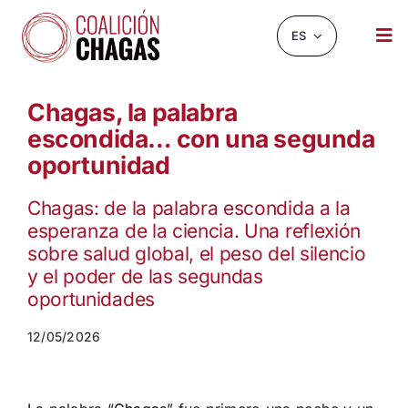
Saltar
al
ES
Tog
contenido
Nav
NOTICIAS Y EVENTOS
Chagas, la palabra
escondida… con una segunda
SOBRE NOSOTROS
oportunidad
INFOCHAGAS
Chagas: de la palabra escondida a la
RECURSOS
esperanza de la ciencia. Una reflexión
sobre salud global, el peso del silencio
CHAGASCHAT
y el poder de las segundas
oportunidades
OBSERVATORIO
12/05/2026
CONTACTO
BUSCAR: