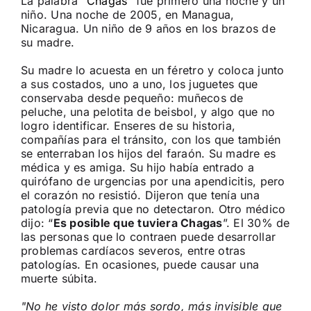
La palabra “
Chagas
” fue primero una noche y un
niño. Una noche de 2005, en Managua,
Nicaragua. Un niño de 9 años en los brazos de
su madre.
Su madre lo acuesta en un féretro y coloca junto
a sus costados, uno a uno, los juguetes que
conservaba desde pequeño: muñecos de
peluche, una pelotita de beisbol, y algo que no
logro identificar. Enseres de su historia,
compañías para el tránsito, con los que también
se enterraban los hijos del faraón. Su madre es
médica y es amiga. Su hijo había entrado a
quirófano de urgencias por una apendicitis, pero
el corazón no resistió. Dijeron que tenía una
patología previa que no detectaron. Otro médico
dijo: “
Es posible que tuviera Chagas
”. El 30% de
las personas que lo contraen puede desarrollar
problemas cardíacos severos, entre otras
patologías. En ocasiones, puede causar una
muerte súbita.
No he visto dolor más sordo, más invisible que