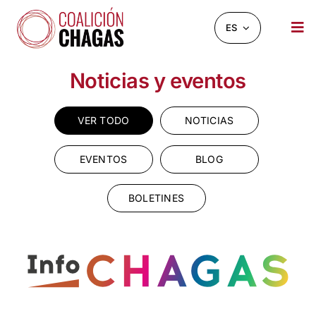
Saltar
al
ES
Tog
contenido
Nav
NOTICIAS Y EVENTOS
Noticias y eventos
SOBRE NOSOTROS
VER TODO
NOTICIAS
INFOCHAGAS
EVENTOS
BLOG
RECURSOS
BOLETINES
CHAGASCHAT
OBSERVATORIO
CONTACTO
BUSCAR: