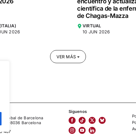
2026
encuentro y actualiz
científica de la enf
de Chagas-Mazza
(ITALIA)
VIRTUAL
3 JUN 2026
10 JUN 2026
VER MÁS
Síguenos
Po
lud Global de Barcelona
Po
2, 4º 08036 Barcelona
A
5 407