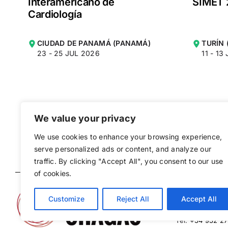
Interamericano de
SIMET 
Cardiología
CIUDAD DE PANAMÁ (PANAMÁ)
TURÍN 
23 - 25 JUL 2026
11 - 1
We value your privacy
We use cookies to enhance your browsing experience,
serve personalized ads or content, and analyze our
traffic. By clicking "Accept All", you consent to our use
of cookies.
Coordinación
Instituto de Sa
Customize
Reject All
Accept All
c/ Rosselló, 13
Tel.
+34 932 27