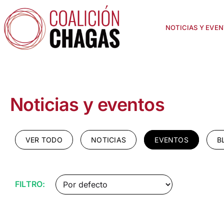
Saltar
al
contenido
NOTICIAS Y EVE
Noticias y eventos
VER TODO
NOTICIAS
EVENTOS
B
FILTRO: