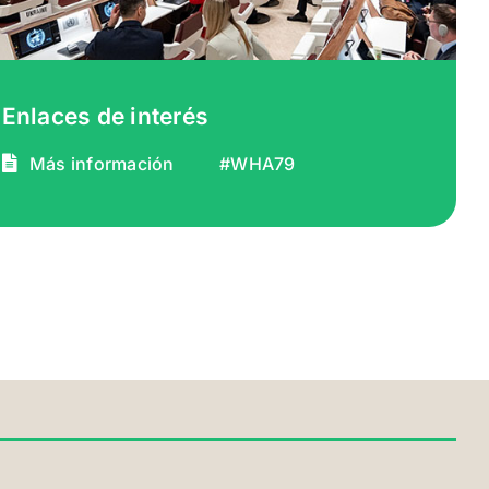
Enlaces de interés
Más información
#WHA79