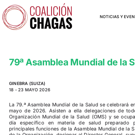
Saltar
al
contenido
NOTICIAS Y EVE
79ª Asamblea Mundial de la 
GINEBRA (SUIZA)
18 - 23 MAYO 2026
La 79.ª Asamblea Mundial de la Salud se celebrará en
mayo de 2026.
Asisten a ella delegaciones de to
Organización Mundial de la Salud (OMS) y se ocupa,
día específico en materia de salud preparado p
principales funciones de la Asamblea Mundial de la Sa
de la Organización, designar al Director General, supe