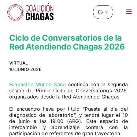
Saltar
al
ES
Tog
contenido
Nav
NOTICIAS Y EVENTOS
Ciclo de Conversatorios de la
Red Atendiendo Chagas 2026
SOBRE NOSOTROS
INFOCHAGAS
VIRTUAL
10 JUNIO 2026
RECURSOS
Fundación Mundo Sano
continúa con la segunda
CHAGASCHAT
sesión del Primer Ciclo de Conversatorios 2026,
organizados desde la Red Atendiendo Chagas.
OBSERVATORIO
El encuentro lleva por título “Puesta al día del
diagnóstico de laboratorio”, y tendrá lugar el 10
CONTACTO
de junio a las 19:00 (ARG). Este espacio de
intercambio y aprendizaje contará con la
BUSCAR:
participación de referentes de gran trayectoria: