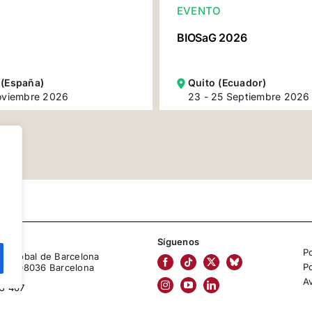
EVENTO
BIOSaG 2026
 (España)
Quito (Ecuador)
oviembre 2026
23 - 25 Septiembre 2026
Síguenos
Po
lud Global de Barcelona
Po
2, 4º 08036 Barcelona
A
5 407