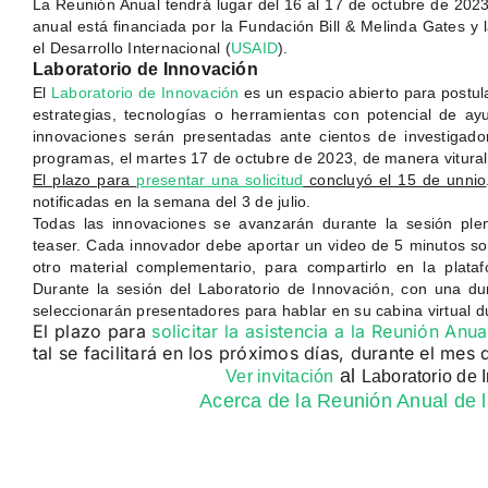
La Reunión Anual tendrá lugar del 16 al 17 de octubre de 2023
anual está financiada por la Fundación Bill & Melinda Gates y
el Desarrollo Internacional (
USAID
).
Laboratorio de Innovación
El
Laboratorio de Innovación
es un espacio abierto para postul
estrategias, tecnologías o herramientas con potencial de a
innovaciones serán presentadas ante cientos de investigad
programas, el martes 17 de octubre de 2023, de manera vitural
El plazo para
presentar una solicitud
concluyó el 15 de unnio
notificadas en la semana del 3 de julio.
Todas las innovaciones se avanzarán durante la sesión ple
teaser. Cada innovador debe aportar un video de 5 minutos sob
otro material complementario, para compartirlo en la plataf
Durante la sesión del Laboratorio de Innovación, con una dur
seleccionarán presentadores para hablar en su cabina virtual 
El plazo para
solicitar la asistencia a la Reunión Anua
tal se facilitará en los próximos días, durante el mes
al
Ver invitación
Laboratorio de 
Acerca de la Reunión Anual de