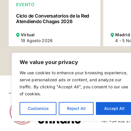
EVENTO
Ciclo de Conversatorios de la Red
Atendiendo Chagas 2026
Virtual
Madrid
19 Agosto 2026
4 - 5 N
We value your privacy
We use cookies to enhance your browsing experience,
serve personalized ads or content, and analyze our
traffic. By clicking "Accept All", you consent to our use
of cookies.
Coordinación
Instituto de Sa
Customize
Reject All
Accept All
c/ Rosselló, 13
Tel.
+34 932 27