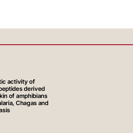
ic activity of
peptides derived
kin of amphibians
laria, Chagas and
asis