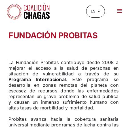
Saltar
al
ES
Tog
contenido
Nav
NOTICIAS Y EVENTOS
FUNDACIÓN PROBITAS
SOBRE NOSOTROS
INFOCHAGAS
La Fundación Probitas contribuye desde 2008 a
mejorar el acceso a la salud de personas en
RECURSOS
situación de vulnerabilidad a través de su
Programa Internacional
. Este programa se
CHAGASCHAT
desarrolla en zonas remotas del planeta con
escasez de recursos donde las enfermedades
OBSERVATORIO
representan un grave problema de salud pública
y causan un inmenso sufrimiento humano con
altas tasas de morbilidad y mortalidad.
CONTACTO
Probitas avanza hacia la cobertura sanitaria
BUSCAR:
universal mediante programas de lucha contra las