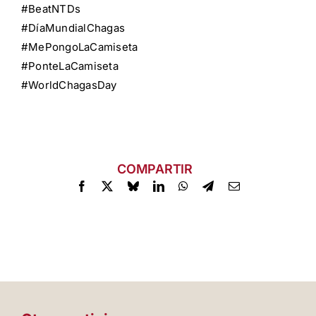
#BeatNTDs
,
#DíaMundialChagas
,
#MePongoLaCamiseta
,
#PonteLaCamiseta
,
#WorldChagasDay
COMPARTIR