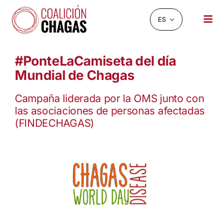
Saltar
al
ES
Tog
contenido
Nav
NOTICIAS Y EVENTOS
#PonteLaCamiseta del día
Mundial de Chagas
SOBRE NOSOTROS
INFOCHAGAS
Campaña liderada por la OMS junto con
las asociaciones de personas afectadas
RECURSOS
(FINDECHAGAS)
CHAGASCHAT
OBSERVATORIO
CONTACTO
BUSCAR: