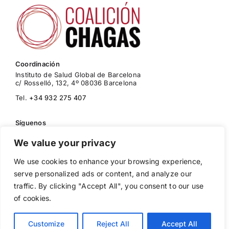
Coordinación
Instituto de Salud Global de Barcelona
c/ Rosselló, 132, 4º 08036 Barcelona
Tel.
+34 932 275 407
Síguenos
We value your privacy
We use cookies to enhance your browsing experience,
Política de Cookies
serve personalized ads or content, and analyze our
Política de Privacidad
traffic. By clicking "Accept All", you consent to our use
Aviso Legal
of cookies.
© 2026 Instituto de Salud Global de Barcelona (ISGlobal).
Customize
Reject All
Accept All
Todos los derechos reservados.