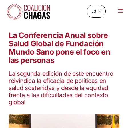
Saltar
al
ES
Tog
contenido
Nav
NOTICIAS Y EVENTOS
La Conferencia Anual sobre
Salud Global de Fundación
SOBRE NOSOTROS
Mundo Sano pone el foco en
INFOCHAGAS
las personas
RECURSOS
La segunda edición de este encuentro
reivindica la eficacia de políticas en
CHAGASCHAT
salud sostenidas y desde la equidad
frente a las dificultades del contexto
OBSERVATORIO
global
CONTACTO
BUSCAR: